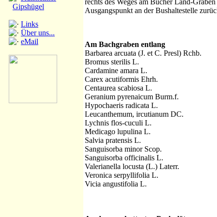
rechts des Weges am Bucher Land-Graben 
Gipshügel
Ausgangspunkt an der Bushaltestelle zurüc
Links
Über uns...
eMail
Am Bachgraben entlang
Barbarea arcuata (J. et C. Presl) Rchb.
Bromus sterilis L.
Cardamine amara L.
Carex acutiformis Ehrh.
Centaurea scabiosa L.
Geranium pyrenaicum Burm.f.
Hypochaeris radicata L.
Leucanthemum, ircutianum DC.
Lychnis flos-cuculi L.
Medicago lupulina L.
Salvia pratensis L.
Sanguisorba minor Scop.
Sanguisorba officinalis L.
Valerianella locusta (L.) Laterr.
Veronica serpyllifolia L.
Vicia angustifolia L.