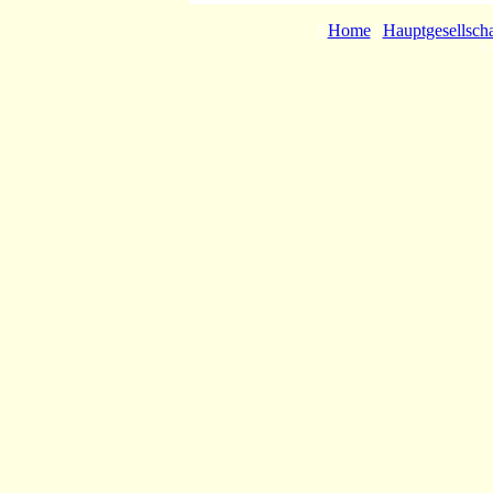
[
Home
|
Hauptgesellscha
© 