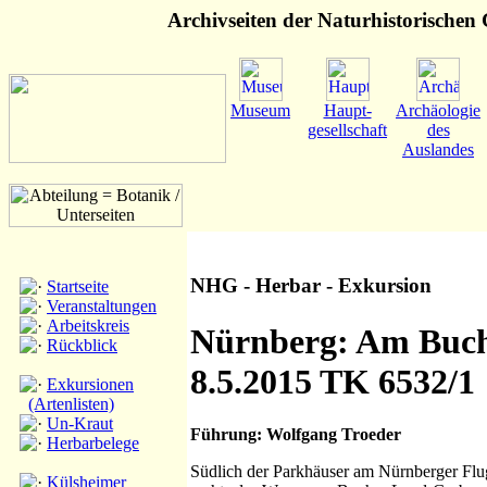
Archivseiten der Naturhistorischen G
Museum
Haupt-
Archäologie
gesellschaft
des
Auslandes
NHG - Herbar - Exkursion
Startseite
Veranstaltungen
Arbeitskreis
Nürnberg: Am Buch
Rückblick
8.5.2015 TK 6532/1
Exkursionen
(Artenlisten)
Un-Kraut
Führung: Wolfgang Troeder
Herbarbelege
Südlich der Parkhäuser am Nürnberger Flug
Külsheimer