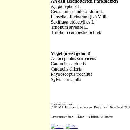
An den geschotterten Parkplätzen
Ajuga reptans L.
Cerastium semidecandrum L.
Pilosella officinarum (L.) Vaill.
Saxifraga tridactylites L.
Trifolium arvense L.
Trifolium campestre Schreb.
Vögel (meist gehört)
Acrocephalus scirpaceus
Carduelis carduelis
Carduelis chloris
Phylloscopus trochilus
Sylvia atricapilla
Pflanzennamen nach
ROTHMALER Exkursionsflora von Deutschland: Grundband, 20. 
Zusammenstellung: L. Klug, E. Gierisch, W. Troeder