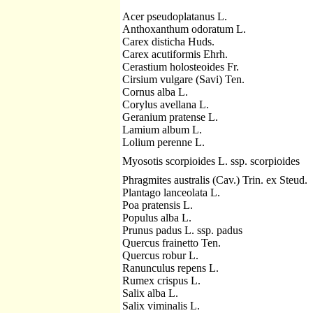
Acer pseudoplatanus L.
Anthoxanthum odoratum L.
Carex disticha Huds.
Carex acutiformis Ehrh.
Cerastium holosteoides Fr.
Cirsium vulgare (Savi) Ten.
Cornus alba L.
Corylus avellana L.
Geranium pratense L.
Lamium album L.
Lolium perenne L.
Myosotis scorpioides L. ssp. scorpioides
Phragmites australis (Cav.) Trin. ex Steud.
Plantago lanceolata L.
Poa pratensis L.
Populus alba L.
Prunus padus L. ssp. padus
Quercus frainetto Ten.
Quercus robur L.
Ranunculus repens L.
Rumex crispus L.
Salix alba L.
Salix viminalis L.