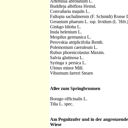
Artemisia abrotanum L.
Buddleja albiflora Hemsl.
Convallaria majalis L.
Fallopia sachalinensis (F. Schmidt) Ronse 
Geranium phaeum L. ssp. lividum (L ´Hér.
Ginkgo biloba L.
Inula helenium L.
Mespilus germanica L.
Perovskia atriplicifolia Benth.
Polemonium caeruleum L.
Rubus phoenicolasius Maxim.
Salvia glutinosa L.
Syringa x persica L.
Ulmus minor Mill.
Viburnum farreri Stearn
Allee zum Springbrunnen
Borago officinalis L.
Tilia L. spec.
Am Pegnitzufer und in der angrenzend
Wiese