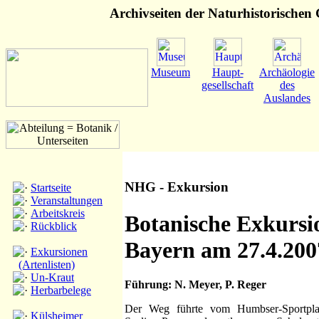
Archivseiten der Naturhistorischen G
Museum
Haupt-
Archäologie
gesellschaft
des
Auslandes
NHG - Exkursion
Startseite
Veranstaltungen
Arbeitskreis
Botanische Exkursi
Rückblick
Bayern am 27.4.200
Exkursionen
(Artenlisten)
Un-Kraut
Führung: N. Meyer, P. Reger
Herbarbelege
Der Weg führte vom Humbser-Sportplatz 
Külsheimer