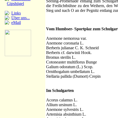
Seeling-Promenade entlang zum Schulgart
Gipshügel
die Freilichtbühne zu den Weihern, den 
Steg und nach O an der Pegnitz entlang z
Links
Über uns...
eMail
Vom Humbser- Sportplaz zum Schulgar
Anemone nemorosa var.
Anemone coronaria L.
Berberis julianae C. K. Schneid
Berberis cf. darwinii Hook.
Bromus sterilis L.
Cotoneaster multiflorus Bunge
Galium odoratum (L.) Scop.
Ornithogalum umbellatum L.
Stellaria pallida (Dumort) Crepin
Im Schulgarten
Acorus calamus L.
Allium ursinum L.
Anemone sylvestris L.
Artemisia absinthium L.