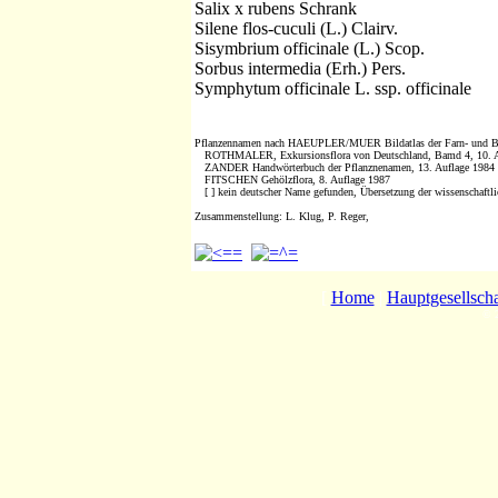
Salix x rubens Schrank
Silene flos-cuculi (L.) Clairv.
Sisymbrium officinale (L.) Scop.
Sorbus intermedia (Erh.) Pers.
Symphytum officinale L. ssp. officinale
Pflanzennamen nach HAEUPLER/MUER Bildatlas der Farn- und Bl
ROTHMALER, Exkursionsflora von Deutschland, Bamd 4, 10. A
ZANDER Handwörterbuch der Pflanznenamen, 13. Auflage 1984
FITSCHEN Gehölzflora, 8. Auflage 1987
[ ] kein deutscher Name gefunden, Übersetzung der wissenschaftl
Zusammenstellung: L. Klug, P. Reger,
[
Home
|
Hauptgesellscha
© 