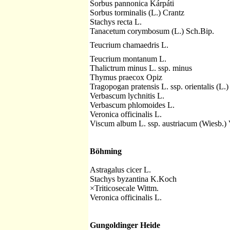
Sorbus pannonica Kárpáti
Sorbus torminalis (L.) Crantz
Stachys recta L.
Tanacetum corymbosum (L.) Sch.Bip.
Teucrium chamaedris L.
Teucrium montanum L.
Thalictrum minus L. ssp. minus
Thymus praecox Opiz
Tragopogan pratensis L. ssp. orientalis (L.
Verbascum lychnitis L.
Verbascum phlomoides L.
Veronica officinalis L.
Viscum album L. ssp. austriacum (Wiesb.) 
Böhming
Astragalus cicer L.
Stachys byzantina K.Koch
×Triticosecale Wittm.
Veronica officinalis L.
Gungoldinger Heide