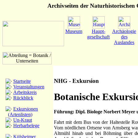
Archivseiten der Naturhistorischen G
Museum
Haupt-
Archäologie
gesellschaft
des
Auslandes
NHG - Exkursion
Startseite
Veranstaltungen
Arbeitskreis
Botanische Exkursi
Rückblick
Exkursionen
Führung: Dipl. Biologe Norbert Meyer 
(Artenlisten)
Un-Kraut
Fahrt mit dem Bus von der Haltestelle Ro
Herbarbelege
Vom nördlichen Ortsene von Arnsberg wand
Altmühl hinab und bei Böhming über d
Külsheimer