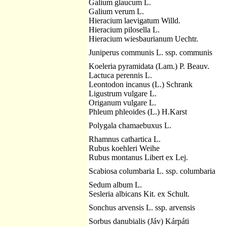
Galium glaucum L.
Galium verum L.
Hieracium laevigatum Willd.
Hieracium pilosella L.
Hieracium wiesbaurianum Uechtr.
Juniperus communis L. ssp. communis
Koeleria pyramidata (Lam.) P. Beauv.
Lactuca perennis L.
Leontodon incanus (L.) Schrank
Ligustrum vulgare L.
Origanum vulgare L.
Phleum phleoides (L.) H.Karst
Polygala chamaebuxus L.
Rhamnus cathartica L.
Rubus koehleri Weihe
Rubus montanus Libert ex Lej.
Scabiosa columbaria L. ssp. columbaria
Sedum album L.
Sesleria albicans Kit. ex Schult.
Sonchus arvensis L. ssp. arvensis
Sorbus danubialis (Jáv) Kárpáti