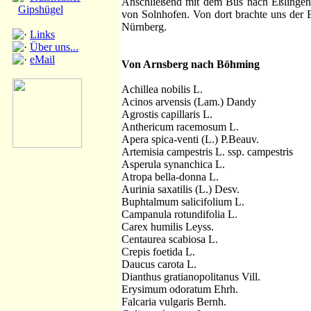
Anschließend mit dem Bus nach Eßlingen.
Gipshügel
von Solnhofen. Von dort brachte uns der
Nürnberg.
Links
Über uns...
eMail
Von Arnsberg nach Böhming
Achillea nobilis L.
Acinos arvensis (Lam.) Dandy
Agrostis capillaris L.
Anthericum racemosum L.
Apera spica-venti (L.) P.Beauv.
Artemisia campestris L. ssp. campestris
Asperula synanchica L.
Atropa bella-donna L.
Aurinia saxatilis (L.) Desv.
Buphtalmum salicifolium L.
Campanula rotundifolia L.
Carex humilis Leyss.
Centaurea scabiosa L.
Crepis foetida L.
Daucus carota L.
Dianthus gratianopolitanus Vill.
Erysimum odoratum Ehrh.
Falcaria vulgaris Bernh.