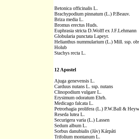
Betonica officinalis L.
Brachypodium pinnatum (L.) P.Beauv.
Briza media L.
Bromus erectus Huds.
Euphrasia stricta D.Wolff ex J.F.Lehmann
Globularia punctata Lapeyr.
Helianthus nummularium (L.) Mill. ssp. o
Holub
Stachys recta L.
12 Apostel
Ajuga genevensis L.
Carduus nutans L. ssp. nutans
Clinopodium vulgare L.
Erysimum odoratum Ehrh.
Medicago falcata L.
Petrorhagia prolifera (L.) P.W.Ball & Hey
Reseda lutea L.
Securigera varia (L.) Lassen
Sedum album L.
Sorbus danubialis (Jáv) Kárpáti
Trifolium montanum L.