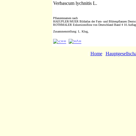
Verbascum lychnitis L.
Pflanzennamen nach
HAEUPLER/MUER Bildatlas der Farn- und Blütenpflanzen Deutsc
ROTHMALER Exkursionsflora von Deutschland Band 4 10.Aufla
Zusammenstellung: L. Klug,
[
Home
|
Hauptgesellscha
© 